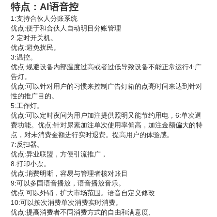
特点：AI语音控
1:支持合伙人分账系统
优点:便于和合伙人自动明目分账管理
2:定时开关机。
优点:避免扰民。
3:温控。
优点:规避设备内部温度过高或者过低导致设备不能正常运行4:广
告灯。
优点:可以针对用户的习惯来控制广告灯箱的点亮时间来达到针对
性的推广目的。
5:工作灯。
优点:可以定时夜间为用户加注提供照明又能节约用电，6:单次退
费功能。优点:针对尿素加注单次使用率偏高，加注金额偏大的特
点，对未消费金额进行实时退费。提高用户的体验感。
7:反扫器。
优点:异业联盟，方便引流推广，
8:打印小票。
优点:消费明晰，容易与管理者核对账目
9:可以多国语音播放，语音播放音乐。
优点:可以外销，扩大市场范围。语音自定义修改
10:可以按次消费单次消费实时消费。
优点:提高消费者不同消费方式的自由和满意度,