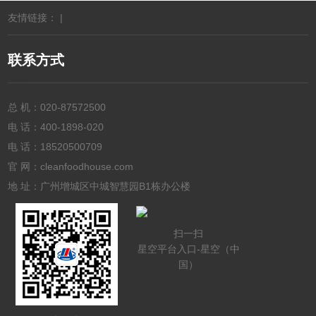
友情链接： |
联系方式
总 机：
020-87572500
电 话：
400-1898-020
电 话：
18520500709
官 网：cleanfoodhouse.com
地 址：广州增城区中城智慧园B1栋办公楼
扫一扫
星空平台入口-星空（中
国）