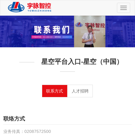
切
换
导
航
星空平台入口-星空（中国）
联系方式
人才招聘
联络方式
业务传真：02087572500