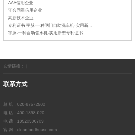
AAA信用企业
守合同重信用企业
高新技术企业
专利证书 宇脉-一种闸门自助洗车机-实用新...
宇脉-一种自动售水机-实用新型专利证书...
友情链接： |
联系方式
总 机：
020-87572500
电 话：
400-1898-020
电 话：
18520500709
官 网：cleanfoodhouse.com